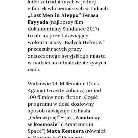
ludzi zatrudnionych w jednej
z fabryk włókienniczych w Indiach.
„Last Men in Aleppo” Ferasa
Fayyada
(najlepszy film
dokumentalny Sundance 2017)
to obraz przedstawiający
wolontariuszy „Białych Hełmów”
przeszukujących gruzy
zniszczonego syryjskiego miasta
w nadziei na odnalezienie żywych
osób.
Widzowie 14. Millennium Docs
Against Gravity zobaczą ponad
100 filmów non-fiction. Część
programu w dość dosłowny
sposób nawiązuje do hasła
„Oderwij się!” – jak
„Amatorzy
w kosmosie”
(„Amateurs in
Space”)
Maxa Kestnera
(również
w Konkursie Głównym)