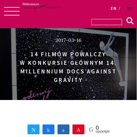
Login
EN
PL
Skip
to
content
2017-03-16
14 FILMÓW POWALCZY
W KONKURSIE GŁÓWNYM 14.
MILLENNIUM DOCS AGAINST
GRAVITY
0
Tweetnij
Udostępnij
Udostępnij
Przypnij
UDOSTĘPNIEŃ