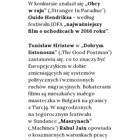
W konkursie znalazł się
„Obcy
w raju”
(„Stranger In Paradise”)
Guido Hendriksa
– według
festiwalu IDFA
„najważniejszy
film o uchodźcach w 2016 roku”
.
Tonislaw Hristow
w
„Dobrym
listonoszu”
(„The Good Postman”)
zastanawia się, co to znaczy być
Europejczykiem w dobie
zmieniających się systemów
politycznych i wzmożonych
ruchów migracyjnych. Bohaterami
filmu są mieszkańcy małego
miasteczka w Bułgarii na granicy
z Turcją. W nagrodzonych
na tegorocznym festiwalu
w Sundance
„Maszynach”
(„Machines”)
Rahul Jain
opowiada
o koszmarnych warunkach pracy