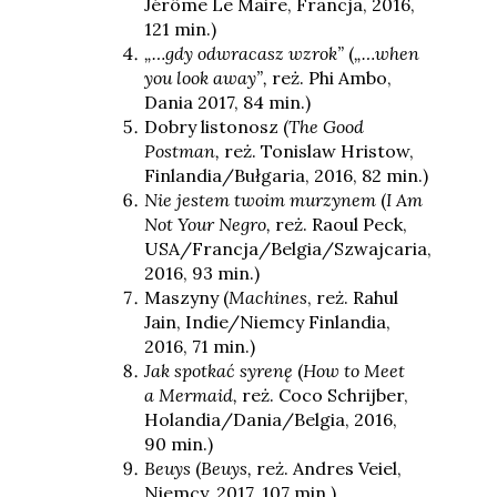
Jérôme Le Maire, Francja, 2016,
121 min.)
„…gdy odwracasz wzrok”
(
„…when
you look away”,
reż. Phi Ambo,
Dania 2017, 84 min.)
Dobry listonosz (
The Good
Postman,
reż. Tonislaw Hristow,
Finlandia/Bułgaria, 2016, 82 min.)
Nie jestem twoim murzynem
(
I Am
Not Your Negro,
reż. Raoul Peck,
USA/Francja/Belgia/Szwajcaria,
2016, 93 min.)
Maszyny (
Machines
, reż. Rahul
Jain, Indie/Niemcy Finlandia,
2016, 71 min.)
Jak spotkać syrenę
(
How to Meet
a Mermaid,
reż. Coco Schrijber,
Holandia/Dania/Belgia, 2016,
90 min.)
Beuys
(
Beuys,
reż. Andres Veiel,
Niemcy, 2017, 107 min.)