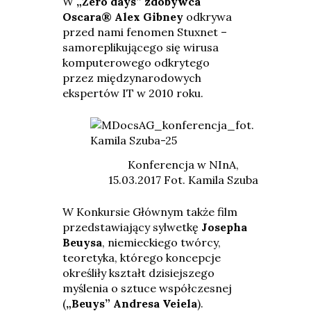
W
„Zero days” zdobywca
Oscara® Alex Gibney
odkrywa
przed nami fenomen Stuxnet –
samoreplikującego się wirusa
komputerowego odkrytego
przez międzynarodowych
ekspertów IT w 2010 roku.
Konferencja w NInA,
15.03.2017 Fot. Kamila Szuba
W Konkursie Głównym także film
przedstawiający sylwetkę
Josepha
Beuysa
, niemieckiego twórcy,
teoretyka, którego koncepcje
określiły kształt dzisiejszego
myślenia o sztuce współczesnej
(
„Beuys” Andresa Veiela
).