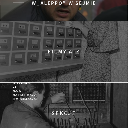
W_ALEPPO” W SEJMIE
Program
FILMY A-Z
NIEDZIELA
21
MAJA
NA FESTIWALU
[FOTORELACJA]
SEKCJE