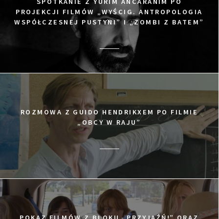
SPOTKANIE Z YURIM ANCARANIM PO
PROJEKCJI FILMÓW „WYŚCIG. ANTROPOLOGIA
WSPÓŁCZESNEJ PUSTYNI” I „ZOMBI Z BATEM”
ROZMOWA Z GUIDO HENDRIKXEM PO FILMIE
„OBCY W RAJU”
POKAZ FILMÓW Z BLOKU „PRZYJAŹŃ!” ORAZ