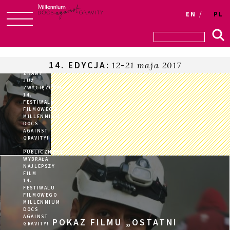
Login
EN
PL
Skip
to
content
14. EDYCJA:
12-21 maja 2017
ZNAMY
JUŻ
ZWYCIĘZCÓW
14.
FESTIWALU
FILMOWEGO
MILLENNIUM
DOCS
AGAINST
GRAVITY!
PUBLICZNOŚĆ
WYBRAŁA
NAJLEPSZY
FILM
14.
FESTIWALU
FILMOWEGO
MILLENNIUM
DOCS
AGAINST
POKAZ FILMU „OSTATNI
GRAVITY!