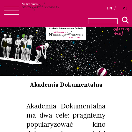
Login
EN
PL
Skip
to
content
Akademia Dokumentalna
Akademia Dokumentalna
ma dwa cele: pragniemy
popularyzować kino