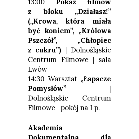
13:00
Pokaz filmów
z bloku „Działasz!”
(
„Krowa, która miała
być koniem”
,
„Królowa
Pszczół”
,
„Chłopiec
z cukru”
)
| Dolnośląskie
Centrum Filmowe | sala
Lwów
14:30 Warsztat
„Łapacze
Pomysłów”
|
Dolnośląskie Centrum
Filmowe | pokój na I p.
Akademia
Dokumentalna dla