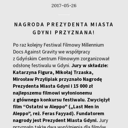
2017-05-26
NAGRODA PREZYDENTA MIASTA
GDYNI PRZYZNANA!
Po raz kolejny Festiwal Filmowy Millennium
Docs Against Gravity we współpracy
z Gdyńskim Centrum Filmowym zorganizował
odsłonę festiwalu w Gdyni.
Jury w składzie:
Katarzyna Figura, Mikołaj Trzaska,
Mirosław Przylipiak przyznało Nagrodę
Prezydenta Miasta Gdyni i 15 000 zł
najlepszemu filmowi wyłonionemu
z głównego konkursu festiwalu. Zwyciężył
film “Ostatni w Aleppo” („Last Men in
Aleppo”, reż. Feras Fayyad). Fundatorem
nagrody jest Prezydent Miasta Gdyni.
Jury
przyznało także dwa wyróżnienia dla filmów