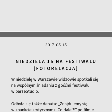
2017-05-15
NIEDZIELA 15 NA FESTIWALU
[FOTORELACJA]
W niedzielę w Warszawie widzowie spotkali się
na wspólnym śniadaniu z gośćmi festiwalu
w barzeStudio.
Odbyła się także debata: „Znajdujemy się
w »punkcie krytycznym«. Co dalej?!” po filmie