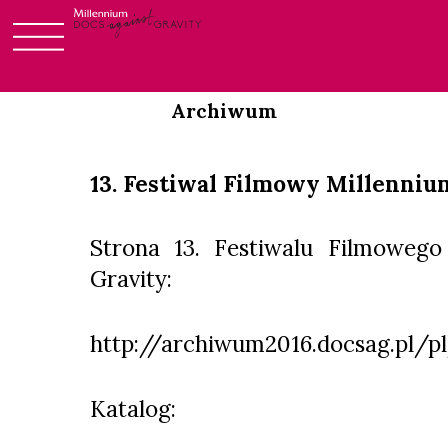
Login
Skip
to
Archiwum
content
13. Festiwal Filmowy Millenniu
Strona 13. Festiwalu Filmowego
Gravity:
http://archiwum2016.docsag.pl/p
Katalog: