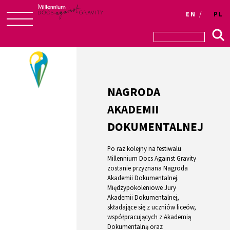
Login
EN
PL
Skip
to
content
NAGRODA
AKADEMII
DOKUMENTALNEJ
Po raz kolejny na festiwalu
Millennium Docs Against Gravity
zostanie przyznana Nagroda
Akademii Dokumentalnej.
Międzypokoleniowe Jury
Akademii Dokumentalnej,
składające się z uczniów liceów,
współpracujących z Akademią
Dokumentalną oraz