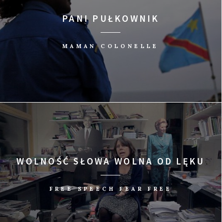
PANI PUŁKOWNIK
MAMAN COLONELLE
WOLNOŚĆ SŁOWA WOLNA OD LĘKU
FREE SPEECH FEAR FREE