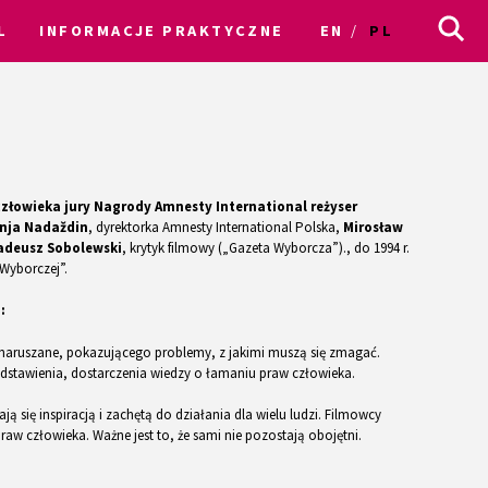
L
INFORMACJE PRAKTYCZNE
EN
PL
łowieka jury Nagrody Amnesty International reżyser
nja Nadaždin
, dyrektorka Amnesty International Polska,
Mirosław
adeusz Sobolewski
, krytyk filmowy („Gazeta Wyborcza”)., do 1994 r.
 Wyborczej”.
:
ą naruszane, pokazującego problemy, z jakimi muszą się zmagać.
zedstawienia, dostarczenia wiedzy o łamaniu praw człowieka.
ą się inspiracją i zachętą do działania dla wielu ludzi. Filmowcy
praw człowieka. Ważne jest to, że sami nie pozostają obojętni.