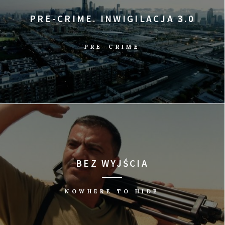
PRE-CRIME. INWIGILACJA 3.0
PRE-CRIME
BEZ WYJŚCIA
NOWHERE TO HIDE