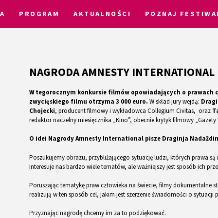
A
PROGRAM
AKTUALNOŚCI
POZNAJ FESTIWA
NAGRODA AMNESTY INTERNATIONAL
W tegorocznym konkursie filmów opowiadających o prawach cz
zwycięskiego filmu otrzyma 3 000 euro.
W skład jury wejdą:
Dragi
Chojecki
, producent filmowy i wykładowca Collegium Civitas, oraz
T
redaktor naczelny miesięcznika „Kino”, obecnie krytyk filmowy „Gazety
O idei Nagrody Amnesty International pisze Draginja Nadaždin
Poszukujemy obrazu, przybliżającego sytuację ludzi, których prawa s
Interesuje nas bardzo wiele tematów, ale ważniejszy jest sposób ich pr
Poruszając tematykę praw człowieka na świecie, filmy dokumentalne staj
realizują w ten sposób cel, jakim jest szerzenie świadomości o sytuacji 
Przyznając nagrodę chcemy im za to podziękować.