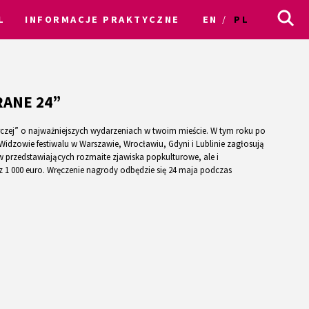
L
INFORMACJE PRAKTYCZNE
EN
PL
RANE 24”
czej” o najważniejszych wydarzeniach w twoim mieście. W tym roku po
Widzowie festiwalu w Warszawie, Wrocławiu, Gdyni i Lublinie zagłosują
 przedstawiających rozmaite zjawiska popkulturowe, ale i
z 1 000 euro. Wręczenie nagrody odbędzie się 24 maja podczas