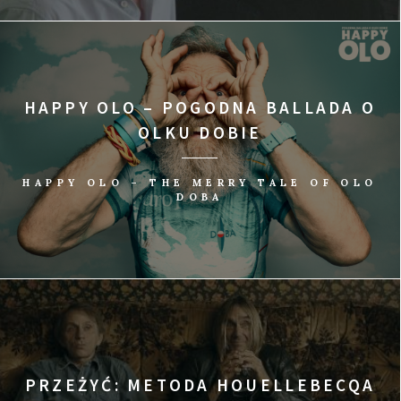
HAPPY OLO – POGODNA BALLADA O
OLKU DOBIE
HAPPY OLO – THE MERRY TALE OF OLO
DOBA
PRZEŻYĆ: METODA HOUELLEBECQA