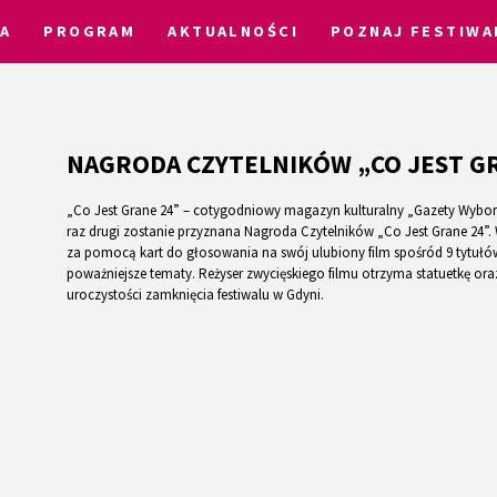
A
PROGRAM
AKTUALNOŚCI
POZNAJ FESTIWA
NAGRODA CZYTELNIKÓW „CO JEST G
„Co Jest Grane 24” – cotygodniowy magazyn kulturalny „Gazety Wybor
raz drugi zostanie przyznana Nagroda Czytelników „Co Jest Grane 24”. 
za pomocą kart do głosowania na swój ulubiony film spośród 9 tytułów
poważniejsze tematy. Reżyser zwycięskiego filmu otrzyma statuetkę ora
uroczystości zamknięcia festiwalu w Gdyni.