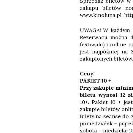
Sprzedaż biletów w 
zakupu biletów nor
www.kinoluna.pl, htt
UWAGA! W każdym z 
Rezerwacji można d
festiwalu) i online 
jest najpóźniej na
zakupionych biletów
Ceny:
PAKIET 10 +
Przy zakupie minim
biletu wynosi 12 zł
10+.
Pakiet 10 + jes
zakupie biletów onli
Bilety na seanse do g
poniedziałek – piątek:
sobota – niedziela: 15