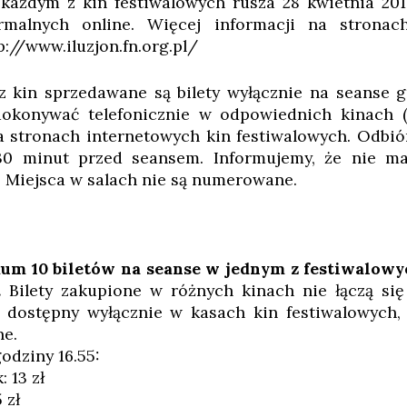
każdym z kin festiwalowych rusza 28 kwietnia 2017
malnych online. Więcej informacji na stronach
p://www.iluzjon.fn.org.pl/
kin sprzedawane są bilety wyłącznie na seanse g
okonywać telefonicznie w odpowiednich kinach (
na stronach internetowych kin festiwalowych. Odbió
 30 minut przed seansem. Informujemy, że nie m
. Miejsca w salach nie są numerowane.
um 10 biletów na seanse w jednym z festiwalowy
.
Bilety zakupione w różnych kinach nie łączą s
t dostępny wyłącznie w kasach kin festiwalowych,
ne.
odziny 16.55:
 13 zł
 zł