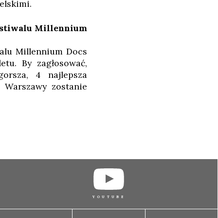
elskimi.
stiwalu Millennium
walu Millennium Docs
etu. By zagłosować,
orsza, 4 najlepsza
a Warszawy zostanie
YOUTUBE