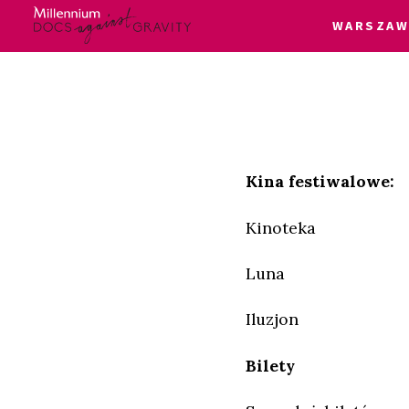
WARSZAW
Skip
Login
to
content
Kina festiwalowe:
Kinoteka
Luna
Iluzjon
Bilety