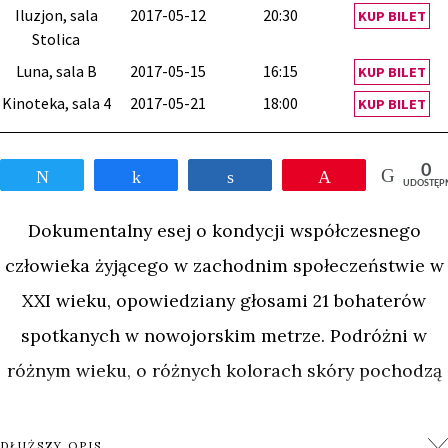
Iluzjon, sala
2017-05-12
20:30
KUP BILET
Stolica
Luna, sala B
2017-05-15
16:15
KUP BILET
Kinoteka, sala 4
2017-05-21
18:00
KUP BILET
0
Tweetnij
Udostępnij
Udostępnij
Przypnij
UDOSTĘP
Dokumentalny esej o kondycji współczesnego
człowieka żyjącego w zachodnim społeczeństwie w
XXI wieku, opowiedziany głosami 21 bohaterów
spotkanych w nowojorskim metrze. Podróżni w
różnym wieku, o różnych kolorach skóry pochodzą
z różnych zakątków świata i z różnych powodów
znaleźli się w Nowym Jorku. Kamera, z podziemia,
DŁUŻSZY OPIS