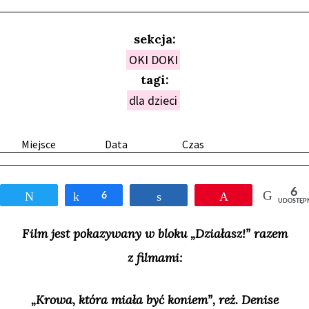
sekcja:
OKI DOKI
tagi:
dla dzieci
Miejsce
Data
Czas
6
Tweetnij
Udostępnij
6
Udostępnij
Przypnij
UDOSTĘP
Film jest pokazywany w bloku „Działasz!” razem
z filmami:
„Krowa, która miała być koniem”, reż. Denise