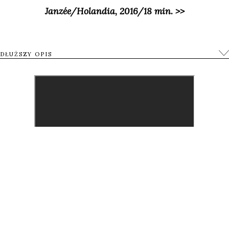
Janzée/Holandia, 2016/18 min. >>
„Królowa Pszczół”, reż. Ellen Vloet/Holandia, 2015/16
DŁUŻSZY OPIS
min. >>
Nikaragua to państwo w Ameryce Środkowej, w
którym zawsze jest ciepło i można bawić się pośród
wysokich pól trzciny cukrowej. Brzmi wspaniale, ale
nie dla naszego bohatera.
Jesser co prawda kocha rośliny, ale poza jedną,
właśnie trzciną cukrową, która otacza go ze
wszystkich stron. Jego życie nie jest łatwe. Tata