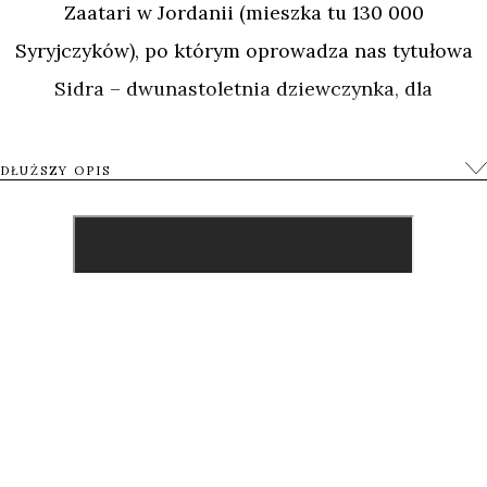
Zaatari w Jordanii (mieszka tu 130 000
Syryjczyków), po którym oprowadza nas tytułowa
Sidra – dwunastoletnia dziewczynka, dla
której obóz jest domem.
DŁUŻSZY OPIS
0
Tweetnij
Udostępnij
Udostępnij
Przypnij
UDOSTĘP