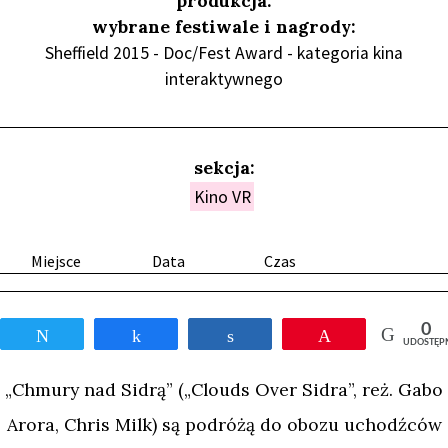
produkcja:
wybrane festiwale i nagrody:
Sheffield 2015 - Doc/Fest Award - kategoria kina
interaktywnego
sekcja:
Kino VR
Miejsce
Data
Czas
0
Tweetnij
Udostępnij
Udostępnij
Przypnij
UDOSTĘP
„Chmury nad Sidrą” („Clouds Over Sidra”, reż. Gabo
Arora, Chris Milk) są podróżą do obozu uchodźców