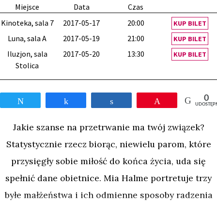
Miejsce
Data
Czas
Kinoteka, sala 7
2017-05-17
20:00
KUP BILET
Luna, sala A
2017-05-19
21:00
KUP BILET
Iluzjon, sala
2017-05-20
13:30
KUP BILET
Stolica
0
Tweetnij
Udostępnij
Udostępnij
Przypnij
UDOSTĘP
Jakie szanse na przetrwanie ma twój związek?
Statystycznie rzecz biorąc, niewielu parom, które
przysięgły sobie miłość do końca życia, uda się
spełnić dane obietnice. Mia Halme portretuje trzy
byłe małżeństwa i ich odmienne sposoby radzenia
sobie z rozstaniem.