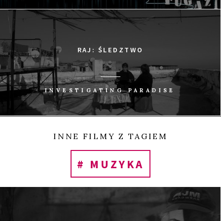
0
Tweetnij
Udostępnij
Udostępnij
Przypnij
UDOSTĘP
RAJ: ŚLEDZTWO
INVESTIGATING PARADISE
INNE FILMY Z TAGIEM
# MUZYKA