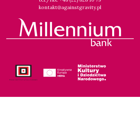
kontakt@againstgravity.pl