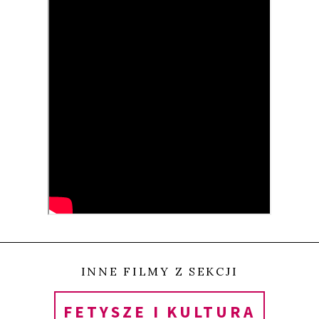
demokratyczna – każdy mógł stworzyć swoją własną
składankę albo nagrać nocną audycję w radiu,
czujnie trzymając palec na przycisku rec. Dziś
kaseta magnetofonowa skończyła już 50 lat i –
wydawałoby się – przeszła na zasłużoną emeryturę,
stopniowo wypierana przez płytę CD, mp3 i inne
nośniki danych. Ale nawet w cyfrowych czasach nie
brak jej wigoru.
Film jest klasycznym dokumentalnym obrazem, w
którym między anegdotami Ottensa, weteranów
INNE FILMY Z SEKCJI
rocka m.in. Henry’ego Collinsa (Black Flag) i
FETYSZE I KULTURA
Thurstona Moore’a (Sonic Youth) oraz