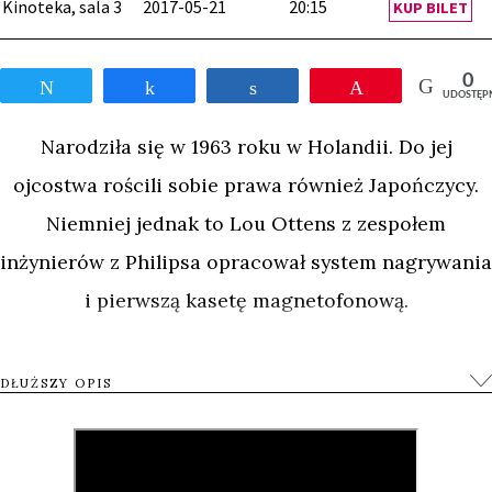
Kinoteka, sala 3
2017-05-21
20:15
KUP BILET
0
Tweetnij
Udostępnij
Udostępnij
Przypnij
UDOSTĘP
Narodziła się w 1963 roku w Holandii. Do jej
ojcostwa rościli sobie prawa również Japończycy.
Niemniej jednak to Lou Ottens z zespołem
inżynierów z Philipsa opracował system nagrywania
i pierwszą kasetę magnetofonową.
Do tej pory muzyki można było słuchać z radia lub
DŁUŻSZY OPIS
drogich płyt winylowych. Łatwe do przenoszenia i
obsługi magnetofony i kasety wywołały prawdziwą
rewolucję w muzyce. Stała się ona mobilna,