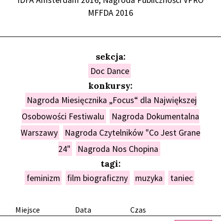
IDFA Amsterdam 2016, Nagroda Publiczności VPRO
MFFDA 2016
sekcja:
Doc Dance
konkursy:
Nagroda Miesięcznika „Focus“ dla Największej
Osobowości Festiwalu
Nagroda Dokumentalna
Warszawy
Nagroda Czytelników "Co Jest Grane
24"
Nagroda Nos Chopina
tagi:
feminizm
film biograficzny
muzyka
taniec
Miejsce
Data
Czas