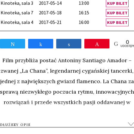
Kinoteka, sala 3
2017-05-14
13:00
KUP BILET
Kinoteka, sala 7
2017-05-18
16:15
KUP BILET
Kinoteka, sala 4
2017-05-21
16:00
KUP BILET
0
Tweetnij
Udostępnij
Udostępnij
Przypnij
UDOSTĘP
Film przybliża postać Antoniny Santiago Amador –
zwanej „La Chana”, legendarnej cygańskiej tancerki,
jednej z największych gwiazd flamenco. La Chana za
sprawą niezwykłego poczucia rytmu, innowacyjnych
rozwiązań i przede wszystkich pasji oddawanej w
tańcu zyskała ogromne uznanie i popularność w
latach 60. i 70. ubiegłego wieku. Reżyserka obrazuje
DŁUŻSZY OPIS
intymny portret tej wielkiej artystki, przedstawiając