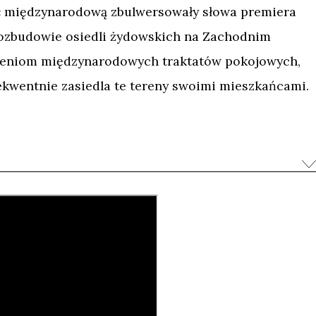
ść międzynarodową zbulwersowały słowa premiera
rozbudowie osiedli żydowskich na Zachodnim
ieniom międzynarodowych traktatów pokojowych,
sekwentnie zasiedla te tereny swoimi mieszkańcami.
pisania fenomenu osadnictwa na terenach
h uwarunkowań i osobistych motywacji
pytania „Czy jesteś osadnikiem?” zadawanego
go Brzegu, a kończy prośbą o podanie granic
gadnienia odsłaniają przepaść kulturową, jaka dzieli
zynarodową. Okazuje się, że konflikt jest znacznie
awowych kategorii: prawa (świeckiego czy
), własności (ojcowizna a ziemia obiecana), praw