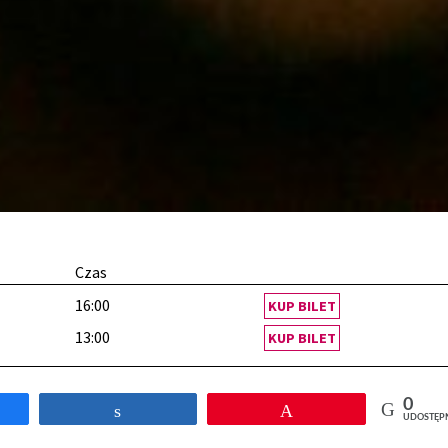
Czas
16:00
KUP BILET
13:00
KUP BILET
0
tępnij
Udostępnij
Przypnij
UDOSTĘP