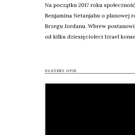
Na początku 2017 roku społeczno
Benjamina Netanjahu o planowej 
Brzegu Jordanu. Wbrew postanow
od kilku dziesięcioleci Izrael kon
Film Shimona Dotana jest próbą o
okupowanych, a także politycznyc
DŁUŻSZY OPIS
Izraelczyków. Reżyser zaczyna od 
izraelskim mieszkańcom Zachodnie
państwa Izrael. Z pozoru proste za
jego rozmówców i społeczność międ
szerszy i dotyka rozumienia podst
moralnego), władzy (rządu czy ludu