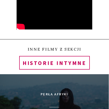
przekraczają granice prywatności, komfortu,
wytrzymałości. Kamera znajduje się np. tuż obok
wymiotującego z bólu Ruckerta, którego ciało
poprzekłuwane jest kilkuanstoma igłami albo w
samym środku orgii, w której bierze udział
kilkunaście osób. Spojrzenie reżyserki nie ucieka w
INNE FILMY Z SEKCJI
bezpieczny dystans ani zgrabną elipsę – pokazuje
HISTORIE INTYMNE
wszystko. Niemniej jest w nim wiele czułości, która
nie odbiera portretowanym osobom ich
podmiotowości.
PERŁA AFRYKI
Niezwykle rzadka w tym temacie otwartość,
wyjątkowa uważność i brak efekciarstwa czynią z