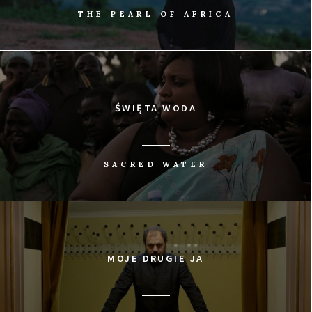
tego obrazu film o BDSM, który od „50 twarzy
THE PEARL OF AFRICA
Greya” różni absolutnie wszystko.
0
Tweetnij
Udostępnij
Udostępnij
Przypnij
UDOSTĘP
ŚWIĘTA WODA
SACRED WATER
MOJE DRUGIE JA