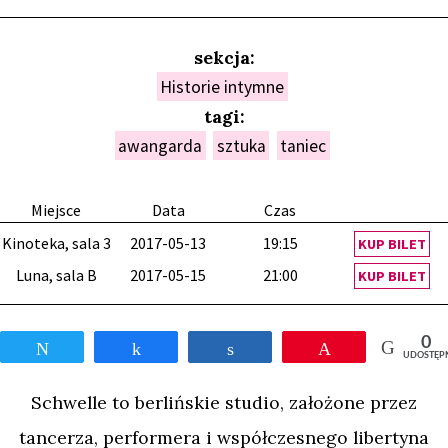
sekcja:
Historie intymne
tagi:
awangarda
sztuka
taniec
Miejsce
Data
Czas
Kinoteka, sala 3
2017-05-13
19:15
KUP BILET
Luna, sala B
2017-05-15
21:00
KUP BILET
0
Tweetnij
Udostępnij
Udostępnij
Przypnij
UDOSTĘP
Schwelle to berlińskie studio, założone przez
tancerza, performera i współczesnego libertyna