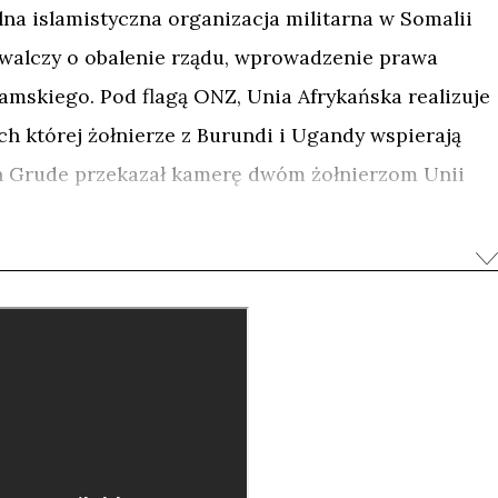
na islamistyczna organizacja militarna w Somalii
 walczy o obalenie rządu, wprowadzenie prawa
slamskiego. Pod flagą ONZ, Unia Afrykańska realizuje
 której żołnierze z Burundi i Ugandy wspierają
in Grude przekazał kamerę dwóm żołnierzom Unii
mowali wszystko, co uznają za ważne. W rezultacie
527 taśm, które pokazują wojnę z perspektywy
kraju, Mogadiszu.
łnierzy? Jest nudna, chaotyczna, brutalna, a jej
 Asz-Szabab to inaczej
„
młodzież”, chociaż
SOM to nawet dzieci, którym ktoś obiecał niebo.
ykonawczy filmu, nazwał obraz
„
przeszywającym