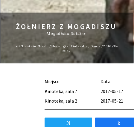
ŻOŁNIERZ Z MOGADISZU
Mogadishu Soldier
reż.Torstein Grude/Norwegia, Finlandia, Dania/2016/84
min.
Miejsce
Data
Kinoteka, sala 7
2017-05-17
Kinoteka, sala 2
2017-05-21
Tweetnij
Udos