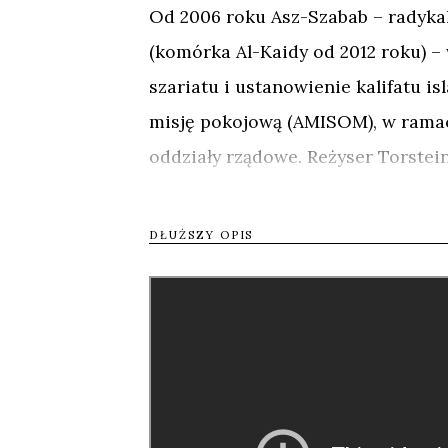
Od 2006 roku Asz-Szabab – radykal
(komórka Al-Kaidy od 2012 roku) –
szariatu i ustanowienie kalifatu i
misję pokojową (AMISOM), w ramach
oddziały rządowe. Reżyser Torste
Afrykańskiej i poprosił ich, by fil
przez okres 12 miesięcy nakręcili 
DŁUŻSZY OPIS
oddziału stacjonującego w stolicy 
Jak wygląda wojna z perspektywy żo
uczestnikami są często najmłodsi.
„
żołnierze” pojmani przez siły AMI
Joshua Oppenheimer, producent w