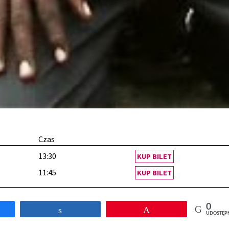
Czas
13:30
KUP BILET
11:45
KUP BILET
0
tępnij
Udostępnij
Przypnij
UDOSTĘP