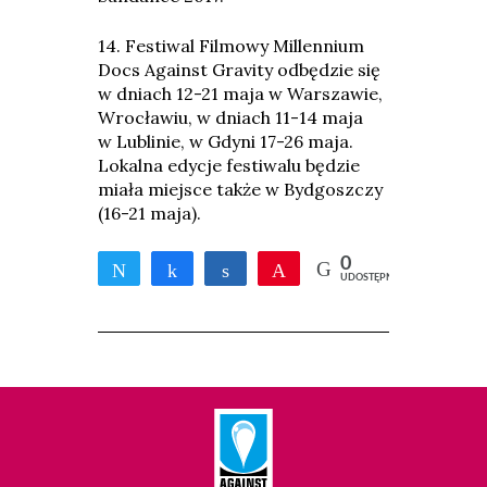
14. Festiwal Filmowy Millennium
Docs Against Gravity odbędzie się
w dniach 12-21 maja w Warszawie,
Wrocławiu, w dniach 11-14 maja
w Lublinie, w Gdyni 17-26 maja.
Lokalna edycje festiwalu będzie
miała miejsce także w Bydgoszczy
(16-21 maja).
0
Tweetnij
Udostępnij
Udostępnij
Przypnij
UDOSTĘPNIEŃ