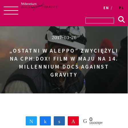
Login
EN
PL
Skip
to
content
2017-03-26
„OSTATNI W ALEPPO” ZWYCIĘŻYLI
NA CPH:DOX! FILM W MAJU NA 14.
MILLENNIUM DOCS AGAINST
GRAVITY
0
Tweetnij
Udostępnij
Udostępnij
Przypnij
UDOSTĘPNIEŃ