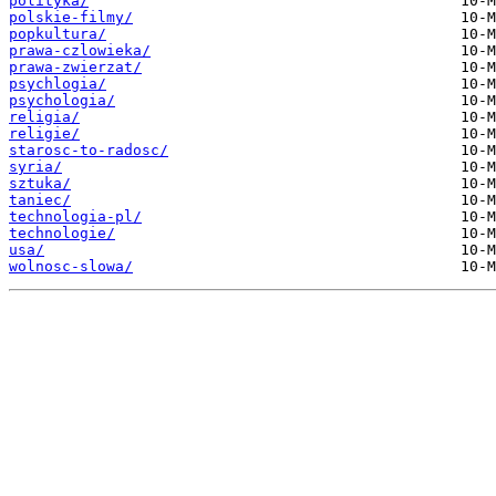
polityka/
polskie-filmy/
popkultura/
prawa-czlowieka/
prawa-zwierzat/
psychlogia/
psychologia/
religia/
religie/
starosc-to-radosc/
syria/
sztuka/
taniec/
technologia-pl/
technologie/
usa/
wolnosc-slowa/