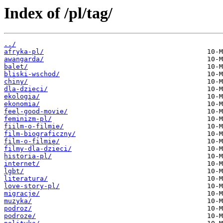
Index of /pl/tag/
../
afryka-pl/
awangarda/
balet/
bliski-wschod/
chiny/
dla-dzieci/
ekologia/
ekonomia/
feel-good-movie/
feminizm-pl/
fiilm-o-filmie/
film-biograficzny/
film-o-filmie/
filmy-dla-dzieci/
historia-pl/
internet/
lgbt/
literatura/
love-story-pl/
migracje/
muzyka/
podroz/
podroze/