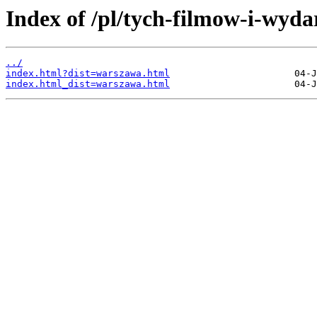
Index of /pl/tych-filmow-i-wyda
../
index.html?dist=warszawa.html
index.html_dist=warszawa.html