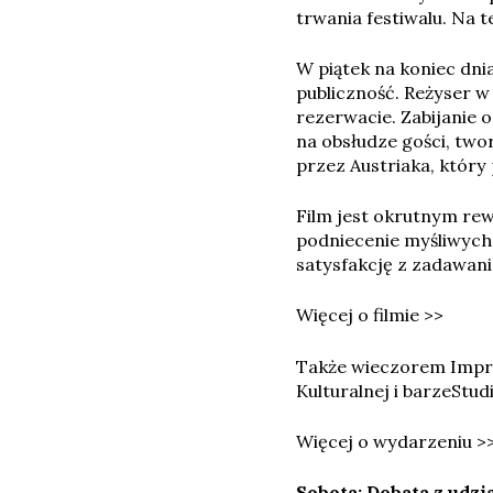
trwania festiwalu. Na 
W piątek na koniec dni
publiczność. Reżyser w
rezerwacie. Zabijanie 
na obsłudze gości, twor
przez Austriaka, który 
Film jest okrutnym re
podniecenie myśliwych;
satysfakcję z zadawania
Więcej o filmie >>
Także wieczorem Imprez
Kulturalnej i barzeStudi
Więcej o wydarzeniu >
Sobota: Debata z udzi