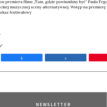
zjon premiera filmu „Tam, gdzie powinniśmy być” Paula Feg
ckiej muzycznej sceny alternatywnej. Wstęp na premierę 
pokaz festiwalowy
>
y!
Udostępnij
Udostępnij
NEWSLETTER