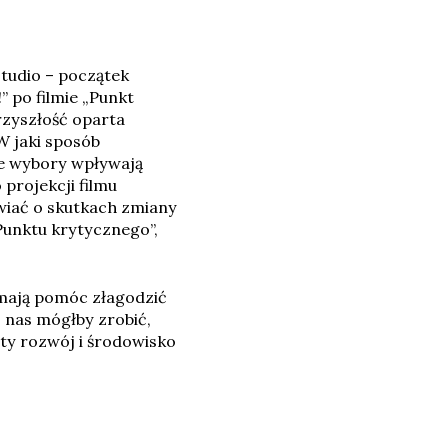
Studio – początek
” po filmie „Punkt
rzyszłość oparta
W jaki sposób
ne wybory wpływają
projekcji filmu
wiać o skutkach zmiany
„Punktu krytycznego”,
 mają pomóc złagodzić
 nas mógłby zrobić,
ty rozwój i środowisko