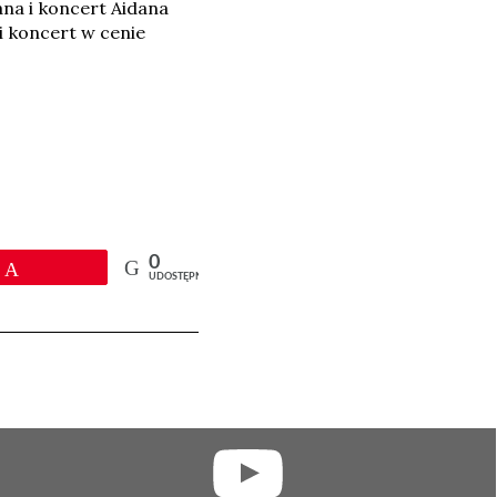
ana i koncert Aidana
i koncert w cenie
0
Przypnij
UDOSTĘPNIEŃ