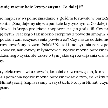
y się w »punkcie krytycznym«. Co dalej?!”
e najpierw wspólne śniadanie z gośćmi festiwalu w barze
debata: „Znajdujemy się w »punkcie krytycznym«. Co dalej?!
owa”, którego projekcja rozpocznie się o godz. 15. Czy p
ację bytu? Dlaczego tak mocno cierpimy z powodu smogu? 
 poziom zanieczyszczenia powietrza? Czy nasze codzien
równoważony rozwój Polski? Na te i inne pytania zaraz po 
ekolodzy, naukowcy, inżynierowie. Będzie można porozma
ziennego życia, ale także o tym jakie są rozwiązania dla 
my.
ty elektrowni wiatrowych, kopalni oraz rozwiązań, które
as spotkania będzie można porozmawiać o tym, co każdy z
 klimatyczną. Zapraszamy wszystkich, którym klimat, czys
jętne.
>