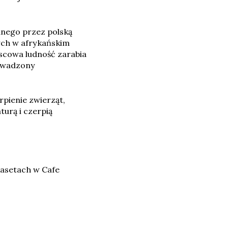
anego przez polską
ych w afrykańskim
jscowa ludność zarabia
rowadzony
pienie zwierząt,
urą i czerpią
kasetach w Cafe