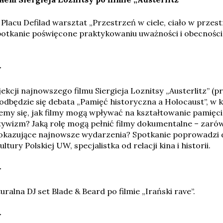
Placu Defilad warsztat „Przestrzeń w ciele, ciało w przes
spotkanie poświęcone praktykowaniu uważności i obecnośc
.
>
ekcji najnowszego filmu Siergieja Loznitsy „Austerlitz” (p
 odbędzie się debata „Pamięć historyczna a Holocaust”, w 
iemy się, jak filmy mogą wpływać na kształtowanie pamięci
tywizm? Jaką rolę mogą pełnić filmy dokumentalne – zaró
e pokazujące najnowsze wydarzenia? Spotkanie poprowadzi 
tury Polskiej UW, specjalistka od relacji kina i historii.
>
alna DJ set Blade & Beard po filmie „Irański rave”.
>