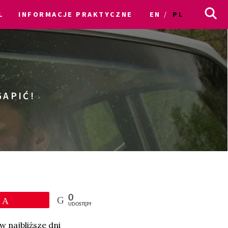
L
INFORMACJE PRAKTYCZNE
EN
PL
GAPIĆ!
0
Przypnij
UDOSTĘPNIEŃ
 najbliższe dni