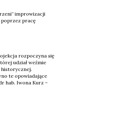
trzeni” improwizacji
i poprzez pracę
rojekcja rozpoczyna się
której udział weźmie
 historycznej.
wno te opowiadające
dr hab. Iwona Kurz –