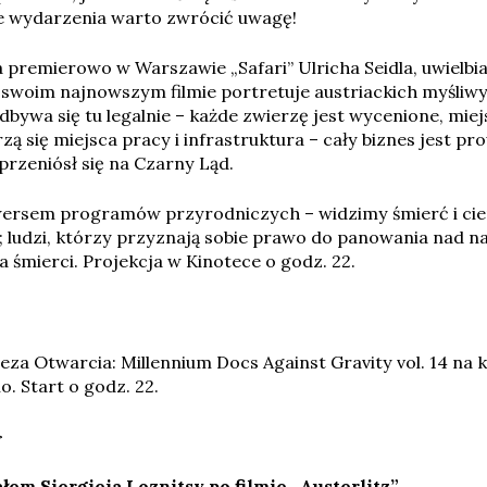
te wydarzenia warto zwrócić uwagę!
a premierowo w Warszawie „Safari” Ulricha Seidla, uwielbi
 swoim najnowszym filmie portretuje austriackich myśliw
odbywa się tu legalnie – każde zwierzę jest wycenione, mie
zą się miejsca pracy i infrastruktura – cały biznes jest p
przeniósł się na Czarny Ląd.
wersem programów przyrodniczych – widzimy śmierć i cier
 ludzi, którzy przyznają sobie prawo do panowania nad nat
 śmierci. Projekcja w Kinotece o godz. 22.
a Otwarcia: Millennium Docs Against Gravity vol. 14 na 
o. Start o godz. 22.
>
ałem Siergieja Loznitsy po filmie „Austerlitz”