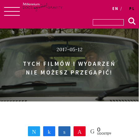
Login
EN
PL
Skip
to
content
2017-05-12
TYCH FILMÓW I WYDARZEŃ
NIE MOŻESZ PRZEGAPIĆ!
0
Tweetnij
Udostępnij
Udostępnij
Przypnij
UDOSTĘPNIEŃ