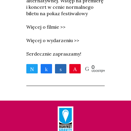
alternatywnej. Wstęp na premierę
i koncert w cenie normalnego
biletu na pokaz festiwalowy
Więcej o filmie >>
Więcej o wydarzeniu >>
Serdecznie zapraszamy!
0
Tweetnij
Udostępnij
Udostępnij
Przypnij
UDOSTĘPNIEŃ