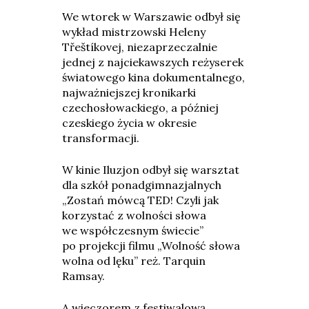
We wtorek w Warszawie odbył się
wykład mistrzowski Heleny
Třeštíkovej, niezaprzeczalnie
jednej z najciekawszych reżyserek
światowego kina dokumentalnego,
najważniejszej kronikarki
czechosłowackiego, a później
czeskiego życia w okresie
transformacji.
W kinie Iluzjon odbył się warsztat
dla szkół ponadgimnazjalnych
„Zostań mówcą TED! Czyli jak
korzystać z wolności słowa
we współczesnym świecie”
po projekcji filmu
„Wolność słowa
wolna od lęku” reż. Tarquin
Ramsay
.
A wieczorem z festiwalową