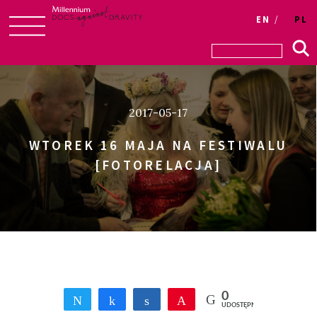
Login
EN
PL
Skip
to
content
2017-05-17
WTOREK 16 MAJA NA FESTIWALU
[FOTORELACJA]
0
Tweetnij
Udostępnij
Udostępnij
Przypnij
UDOSTĘPNIEŃ