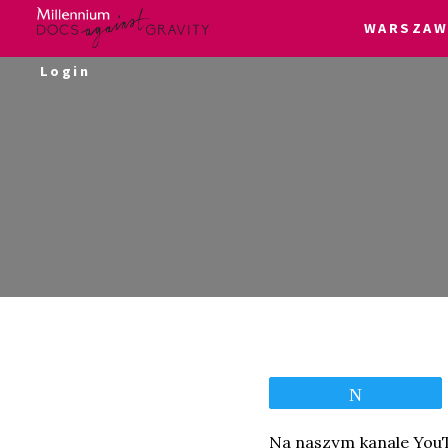
WARSZAW
Skip
Login
to
content
Tweetnij
Na naszym kanale YouT