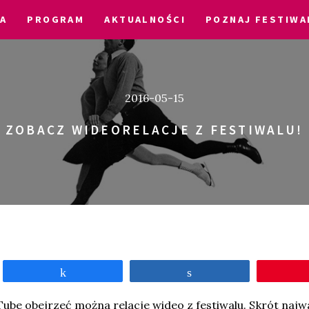
A
PROGRAM
AKTUALNOŚCI
POZNAJ FESTIWA
2016-05-15
ZOBACZ WIDEORELACJE Z FESTIWALU!
Udostępnij
Udostępnij
ube obejrzeć można relacje wideo z festiwalu. Skrót naj