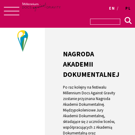
Login
EN
PL
Skip
to
content
NAGRODA
AKADEMII
DOKUMENTALNEJ
Po raz kolejny na festiwalu
Millennium Docs Against Gravity
zostanie przyznana Nagroda
Akademii Dokumentalnej.
Międzypokoleniowe Jury
Akademii Dokumentalnej,
składające się z uczniów liceów,
współpracujących z Akademią
Dokumentalną oraz