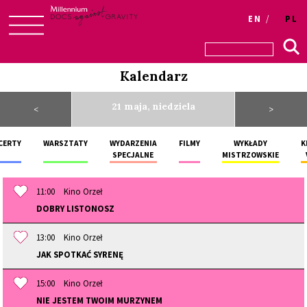
Login
EN
PL
Skip
to
Kalendarz
content
21 maja, niedziela
<
>
CERTY
WARSZTATY
WYDARZENIA
FILMY
WYKŁADY
K
SPECJALNE
MISTRZOWSKIE
11:00
Kino Orzeł
DOBRY LISTONOSZ
13:00
Kino Orzeł
JAK SPOTKAĆ SYRENĘ
15:00
Kino Orzeł
NIE JESTEM TWOIM MURZYNEM