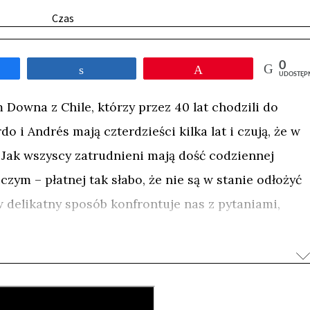
Czas
0
tępnij
Udostępnij
Przypnij
UDOSTĘP
m Downa z Chile, którzy przez 40 lat chodzili do
rdo i Andrés mają czterdzieści kilka lat i czują, że w
. Jak wszyscy zatrudnieni mają dość codziennej
czym – płatnej tak słabo, że nie są w stanie odłożyć
w delikatny sposób konfrontuje nas z pytaniami,
trzeni publicznej. Jak wygląda seksualność ludzi
ają prawo brutalnie ingerować w związki swoich