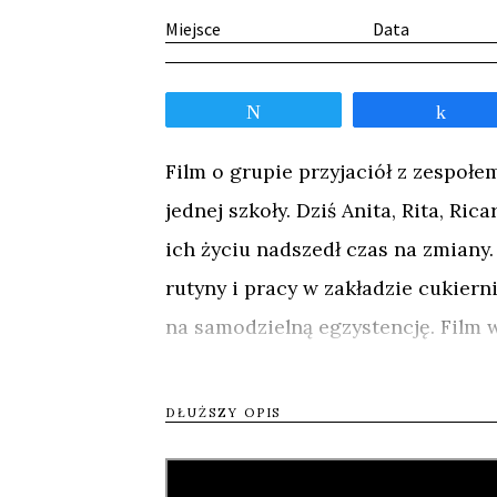
Miejsce
Data
Tweetnij
Udos
Film o grupie przyjaciół z zespołe
jednej szkoły. Dziś Anita, Rita, Rica
ich życiu nadszedł czas na zmiany
rutyny i pracy w zakładzie cukierni
na samodzielną egzystencję. Film 
które rzadko pojawiają się w przes
niepełnosprawnych? Czy rodzice m
DŁUŻSZY OPIS
dzieci?