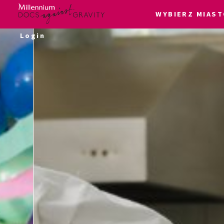
WYBIERZ MIAST
Skip
Login
to
content