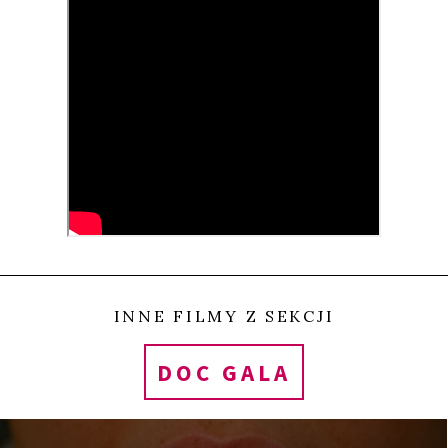
małżeńskiego czeskiej rodziny Strandów.
Bohaterów filmu
–
parę architektów Ivanę i Vaclava
poznajemy w 1980 roku. Młodzi mieszkają w małym
mieszkaniu po babci, czekają na narodziny
pierwszego dziecka. Oboje kończą studia, pojawiają
się kolejne dzieci (w sumie jest ich aż pięcioro),
kobieta porzuca pracę i zajmuje się
wychowywaniem potomków i drobnymi pracami
plastycznymi. Vaclav zajmuje się projektowaniem
INNE FILMY Z SEKCJI
mebli, w końcu zakłada sklep meblarski. Życie
DOC GALA
rodziny nałożone jest na zmieniające się realia
polityczne: upadek komunizmu, rozpad