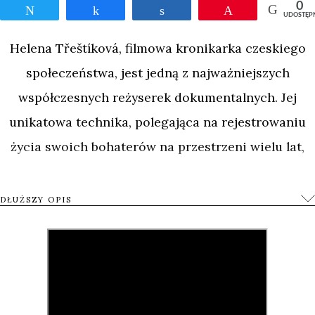
0
Tweetnij
Udostępnij
Udostępnij
Przypnij
UDOSTĘP
Helena Třeštíková, filmowa kronikarka czeskiego
społeczeństwa, jest jedną z najważniejszych
współczesnych reżyserek dokumentalnych. Jej
unikatowa technika, polegająca na rejestrowaniu
życia swoich bohaterów na przestrzeni wielu lat,
pozwala widzom obserwować poczynania
bohaterów na tle zmieniającej się rzeczywistości
DŁUŻSZY OPIS
politycznej, społecznej i ekonomicznej. Tym razem
na pierwszy plan wysuwa się życie rodzinne i
problemy, jakie stają przed wielodzietną rodziną.
Film śledzi historię trzydziestu pięciu lat życia