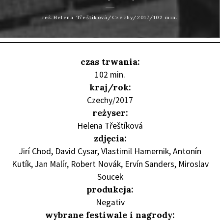
reż.Helena Třeštíková/Czechy/2017/102 min.
czas trwania:
102 min.
kraj/rok:
Czechy/2017
reżyser:
Helena Třeštíková
zdjęcia:
Jirí Chod, David Cysar, Vlastimil Hamernik, Antonín
Kutík, Jan Malír, Robert Novák, Ervín Sanders, Miroslav
Soucek
produkcja:
Negativ
wybrane festiwale i nagrody: