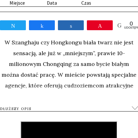
Miejsce
Data
Czas
0
Tweetnij
Udostępnij
Udostępnij
Przypnij
UDOSTĘP
W Szanghaju czy Hongkongu biała twarz nie jest
sensacją, ale już w „mniejszym”, prawie 10-
milionowym Chongqing za samo bycie białym
można dostać pracę. W mieście powstają specjalne
agencje, które oferują cudzoziemcom atrakcyjne
wynagrodzenie za modeling, występy artystyczne
czy po prostu pojawianie się w miejscach, które
DŁUŻSZY OPIS
mają przyciągnąć Chińczyków „międzynarodowym”
klimatem. Dotyczy to restauracji, centrów