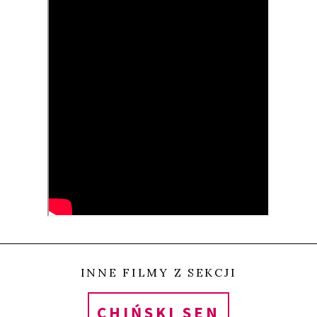
handlowych, a coraz częściej nowopowstałych
osiedli mieszkaniowych i innych nieruchomości, na
których otwarciu obcokrajowcy mogą zarobić jako
„małpki”.
David Borenstein przybył do Chin jako antropolog,
zainteresowany niezwykłym boomem
mieszkaniowym. Szybko jednak trafił na trop
„wypożyczalni cudzoziemców” – innego drapieżnie
rozwijającego się przemysłu. Tak poznał Yanę, 24-
letnią przyjezdną z rolniczego regionu Chin, która
wraz z kolegą prowadzi wypożyczalnię
INNE FILMY Z SEKCJI
wyspecjalizowaną dla rynku nieruchomości. Film
CHIŃSKI SEN