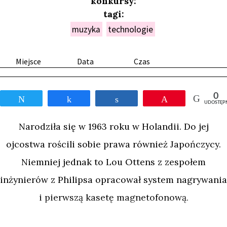
konkursy:
tagi:
muzyka
technologie
Miejsce
Data
Czas
0
Tweetnij
Udostępnij
Udostępnij
Przypnij
UDOSTĘP
Narodziła się w 1963 roku w Holandii. Do jej
ojcostwa rościli sobie prawa również Japończycy.
Niemniej jednak to Lou Ottens z zespołem
inżynierów z Philipsa opracował system nagrywania
i pierwszą kasetę magnetofonową.