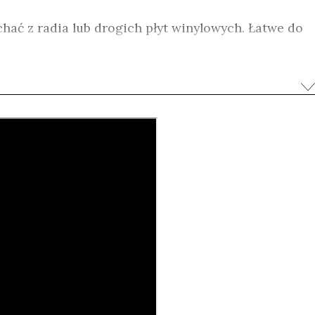
chać z radia lub drogich płyt winylowych. Łatwe do
ny i kasety wywołały prawdziwą rewolucję w muzyce.
zna – każdy mógł stworzyć swoją własną składankę
 czujnie trzymając palec na przycisku rec. Dziś
ż 50 lat i – wydawałoby się – przeszła na zasłużoną
zez płytę CD, mp3 i inne nośniki danych. Ale nawet
igoru.
nym obrazem, w którym między anegdotami Ottensa,
ollinsa (Black Flag) i Thurstona Moore’a (Sonic
powiedziami współczesnych fanów pobrzmiewają
ednocześnie sentymentalna podróż do krainy