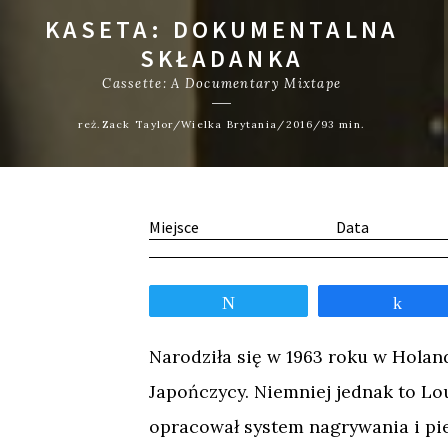
KASETA: DOKUMENTALNA
SKŁADANKA
Cassette: A Documentary Mixtape
reż.Zack Taylor/Wielka Brytania/2016/93 min.
Miejsce
Data
Tweetnij
Udos
Narodziła się w 1963 roku w Holand
Japończycy. Niemniej jednak to Lo
opracował system nagrywania i pi