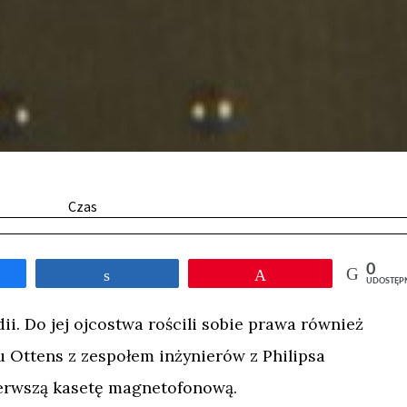
Czas
0
tępnij
Udostępnij
Przypnij
UDOSTĘP
ii. Do jej ojcostwa rościli sobie prawa również
u Ottens z zespołem inżynierów z Philipsa
erwszą kasetę magnetofonową.