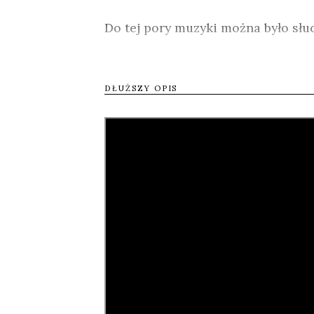
Do tej pory muzyki można było słu
przenoszenia i obsługi magnetofo
Stała się ona mobilna, demokratyc
DŁUŻSZY OPIS
albo nagrać nocną audycję w radiu,
kaseta magnetofonowa skończyła ju
emeryturę, stopniowo wypierana pr
w cyfrowych czasach nie brak jej w
Film jest klasycznym dokumental
weteranów rocka m.in. Henry’ego C
Youth) oraz entuzjastycznymi wy
ciepłe dźwięki starych taśm. To j