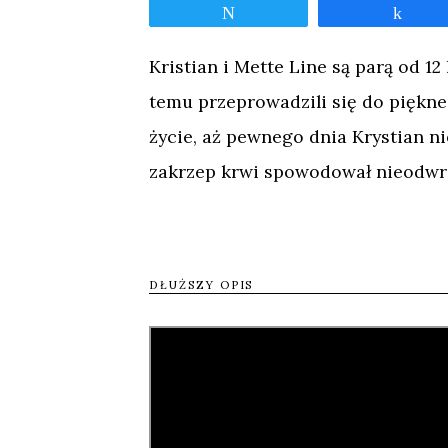
Tweetnij
Udos
Kristian i Mette Line są parą od 12 
temu przeprowadzili się do pięk
życie, aż pewnego dnia Krystian n
zakrzep krwi spowodował nieodwr
39-latka czeka długa rehabilitacja,
innego podziału prac, nowych obo
DŁUŻSZY OPIS
dostosować je do potrzeb niepełno
uszkodzenia w mózgu były na tyle d
wpływem bezsilności i frustracji –
ich związek, w którym na nowo będ
rodzinne w tych ekstremalnych mo