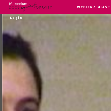
WYBIERZ MIAST
Skip
Login
to
content