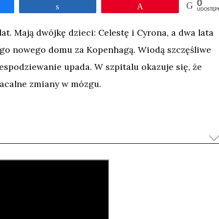
0
tępnij
Udostępnij
Przypnij
UDOSTĘP
lat. Mają dwójkę dzieci: Celestę i Cyrona, a dwa lata
nego nowego domu za Kopenhagą. Wiodą szczęśliwe
iespodziewanie upada. W szpitalu okazuje się, że
acalne zmiany w mózgu.
 a rodzinę – wielka zmiana. I nie dotyczy to jedynie
wiązków czy remontu mieszkania, tak by
sprawnej osoby. Zmianie uległ Kristian –
uże, że nie jest już tą samą osobą. Zmianie – pod
 ulega Mette Line. Generalne zmiany czekają także
ą musieli się odnaleźć. Kamera śledzi życie
mentach, które niewiele osób bierze pod uwagę,