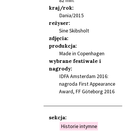
82 min.
NIEŃ
kraj/rok:
Dania/2015
reżyser:
Sine Skibsholt
zdjęcia:
produkcja:
Made in Copenhagen
wybrane festiwale i
nagrody:
IDFA Amsterdam 2016:
nagroda First Appearance
Award, FF Göteborg 2016
sekcja:
Historie intymne