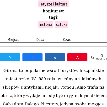
Fetysze i kultura
konkursy:
tagi:
historia
sztuka
Miejsce
Data
Czas
0
Tweetnij
Udostępnij
Udostępnij
Przypnij
UDOSTĘP
Girona to popularne wśród turystów hiszpańskie
miasteczko. W 1989 roku w jednym z lokalnych
sklepów z antykami, niejaki Tomeu l’Amo trafia na
obraz, który wydaje mu się być oryginalnym dziełem
Salvadora Dalego. Niestety, jedyna osoba mogąca