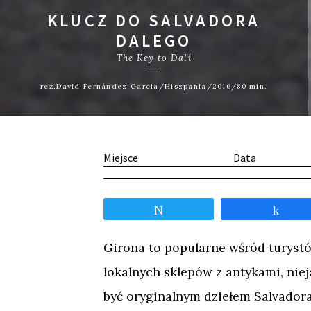
KLUCZ DO SALVADORA
DALEGO
The Key to Dalí
reż.David Fernández Garcia/Hiszpania/2016/80 min.
Miejsce
Data
Tweetnij
Udos
Girona to popularne wśród turyst
lokalnych sklepów z antykami, niej
być oryginalnym dziełem Salvadora