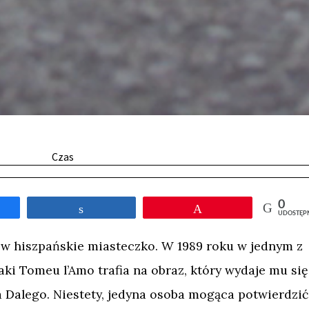
Czas
0
tępnij
Udostępnij
Przypnij
UDOSTĘP
ów hiszpańskie miasteczko. W 1989 roku w jednym z
aki Tomeu l’Amo trafia na obraz, który wydaje mu się
 Dalego. Niestety, jedyna osoba mogąca potwierdzić