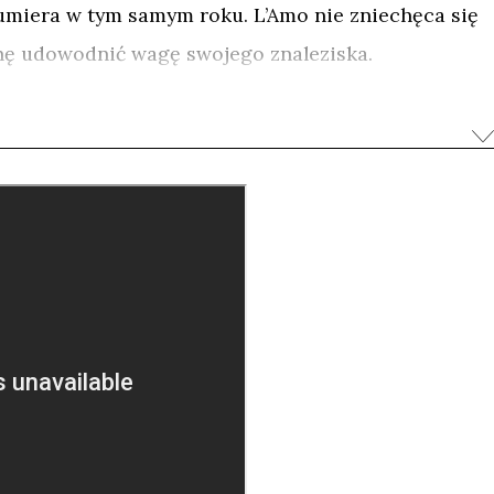
, umiera w tym samym roku. L’Amo nie zniechęca się
enę udowodnić wagę swojego znaleziska.
goda, podczas której ten ekscentryczny naukowiec z
wiata, a także odkryje specjalny kod – jego
ra Dalego, co rzuci nowe światło na twórczość
eństwie do bajek, odnalezienie skarbu to dopiero
ści trzeba jeszcze jego wartość udowodnić. Nasz
ią i naiwnością Don Kichota, który współcześnie
i. Niezależnie od wyniku tego pojedynku, l’Amo i
e cechy Hiszpanów: fantazję, aktywność, śmiałość.
0
tępnij
Udostępnij
Przypnij
UDOSTĘP