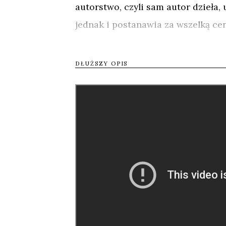
autorstwo, czyli sam autor dzieła
jednak i postanawia za wszelką c
Tak rozpoczyna się 25-letnia przy
DŁUŻSZY OPIS
Majorki pozna ekspertów z całego ś
zdaniem – stosowany przez Salvado
hiszpańskiego mistrza. W przeciwi
początek historii, a w rzeczywisto
bohater przypomina swoją pewnośc
walczy z „wiatrakami” świata sztuk
jego dzieje łączą w sobie narodow
Tweetnij
Udos