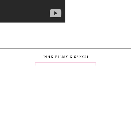
INNE FILMY Z SEKCJI
FETYSZE I KULTURA
SAFARI