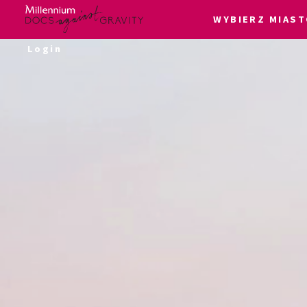
WYBIERZ MIAST
Skip
Login
to
content