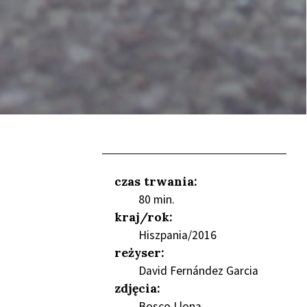
czas trwania:
80 min.
NIEŃ
kraj/rok:
Hiszpania/2016
reżyser:
David Fernández Garcia
zdjęcia:
Bosco Llona