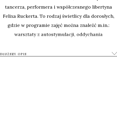
tancerza, performera i współczesnego libertyna
Felixa Ruckerta. To rodzaj świetlicy dla dorosłych,
gdzie w programie zajęć można znaleźć m.in.:
warsztaty z autostymulacji, oddychania
holotropowego, kinbaku, zabawy woskiem czy
pokazy biczowania. To także społeczność, która w
DŁUŻSZY OPIS
doświadczeniu bólu i przemocy szuka spełnienia,
oświecenia i źródeł twórczości.
Właśnie do tego miejsca zaprasza widzów w swoim
intymnym debiucie reżyserka Paula Calvo. Bez
oceniania, wkracza ona w świat przyjemności i bólu
grupy berlińczyków, którzy podczas zbiorowej