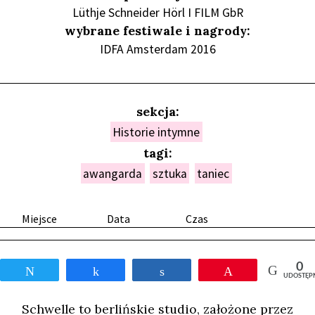
Lüthje Schneider Hörl I FILM GbR
wybrane festiwale i nagrody:
IDFA Amsterdam 2016
sekcja:
Historie intymne
tagi:
awangarda
sztuka
taniec
Miejsce
Data
Czas
0
Tweetnij
Udostępnij
Udostępnij
Przypnij
UDOSTĘP
Schwelle to berlińskie studio, założone przez