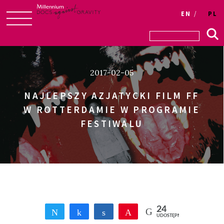
Login
EN
PL
Skip
to
content
2017-02-05
NAJLEPSZY AZJATYCKI FILM FF
W ROTTERDAMIE W PROGRAMIE
FESTIWALU
24
Tweetnij
Udostępnij
Udostępnij
Przypnij
UDOSTĘPNIEŃ