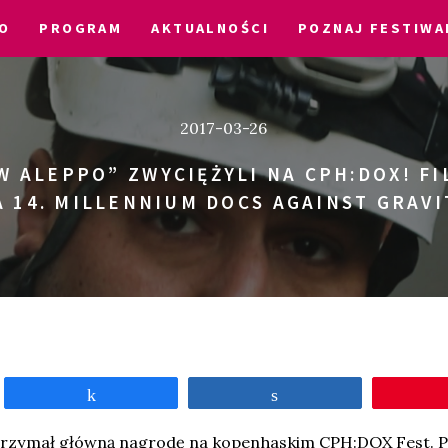
O
PROGRAM
AKTUALNOŚCI
POZNAJ FESTIWA
2017-03-26
W ALEPPO” ZWYCIĘŻYLI NA CPH:DOX! F
A 14. MILLENNIUM DOCS AGAINST GRAVI
Udostępnij
Udostępnij
trzymał główną nagrodę na kopenhaskim CPH:DOX Fest. P