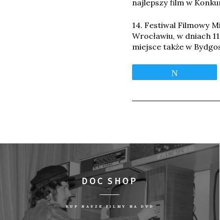
najlepszy film w Konk
14. Festiwal Filmowy M
Wrocławiu, w dniach 11-
miejsce także w Bydgos
Tweetnij
DOC SHOP
KUP NASZE FILMY NA DVD