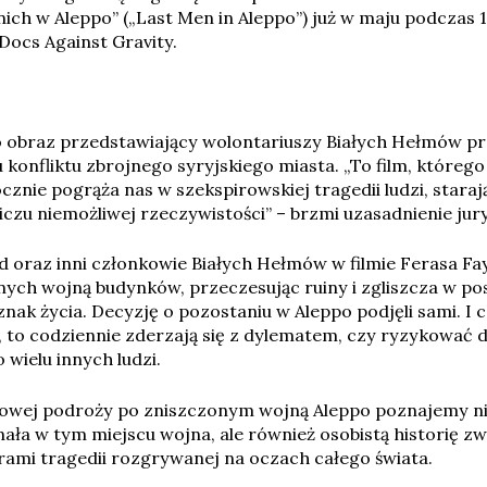
ich w Aleppo” („Last Men in Aleppo”) już w maju podczas 1
ocs Against Gravity.
to obraz przedstawiający wolontariuszy Białych Hełmów p
konfliktu zbrojnego syryjskiego miasta. „To film, którego
znie pogrąża nas w szekspirowskiej tragedii ludzi, stara
czu niemożliwej rzeczywistości” – brzmi uzasadnienie ju
d oraz inni członkowie Białych Hełmów w filmie Ferasa Fa
nych wojną budynków, przeczesując ruiny i zgliszcza w p
oznak życia. Decyzję o pozostaniu w Aleppo podjęli sami. I 
, to codziennie zderzają się z dylematem, czy ryzykować d
o wielu innych ludzi.
lmowej podroży po zniszczonym wojną Aleppo poznajemy n
ała w tym miejscu wojna, ale również osobistą historię zw
erami tragedii rozgrywanej na oczach całego świata.