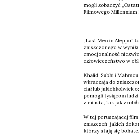
mogli zobaczyć „Ostatn
Filmowego Millennium D
„Last Men in Aleppo” 
zniszczonego w wyniku 
emocjonalność niezwłoc
człowieczeństwo w obli
Khalid, Subhi i Mahmou
wkraczają do zniszczo
ciał lub jakichkolwiek 
pomogli tysiącom ludzi
z miasta, tak jak zrobił
W tej poruszającej fi
zniszczeń, jakich dokon
którzy stają się bohat