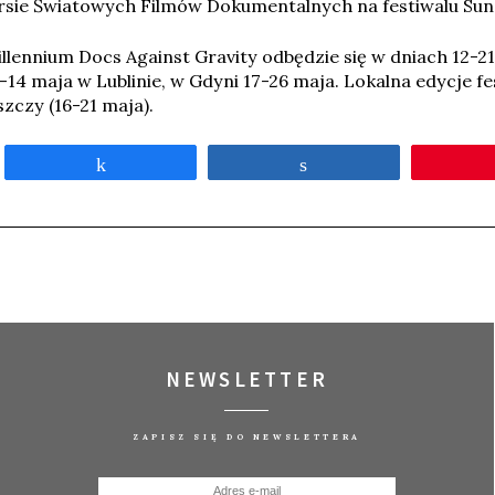
ursie Światowych Filmów Dokumentalnych na festiwalu Sun
illennium Docs Against Gravity odbędzie się w dniach 12-2
14 maja w Lublinie, w Gdyni 17-26 maja. Lokalna edycje fe
zczy (16-21 maja).
Udostępnij
Udostępnij
NEWSLETTER
ZAPISZ SIĘ DO NEWSLETTERA