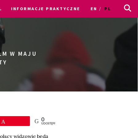
L
INFORMACJE PRAKTYCZNE
EN
PL
ILM W MAJU
TY
0
Przypnij
UDOSTĘPNIEŃ
olscy widzowie będą