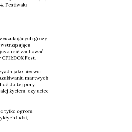
4. Festiwalu
rzeszukujących gruzy
 wstrząsająca
jących się zachować
ry CPH:DOX Fest.
yyada jako pierwsi
oszukiwaniu martwych
choć do tej pory
alej życiem, czy uciec
ie tylko ogrom
ykłych ludzi,