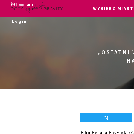
WYBIERZ MIAST
Skip
Login
to
content
„OSTATNI 
N
Tweetnij
Film Ferasa Fayyada o