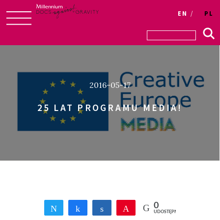
Login
EN
PL
Skip
to
content
2016-05-17
25 LAT PROGRAMU MEDIA!
0
Tweetnij
Udostępnij
Udostępnij
Przypnij
UDOSTĘPNIEŃ