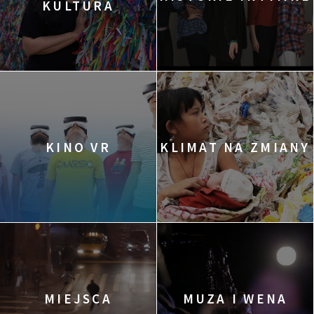
KULTURA
KINO VR
KLIMAT NA ZMIANY
MIEJSCA
MUZA I WENA