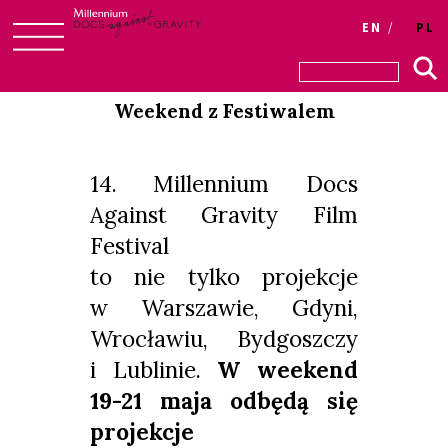
Login
EN
PL
Skip
to
Weekend z Festiwalem
content
14. Millennium Docs
Against Gravity Film
Festival
to nie tylko projekcje
w Warszawie, Gdyni,
Wrocławiu, Bydgoszczy
i Lublinie.
W weekend
19-21 maja odbędą się
projekcje