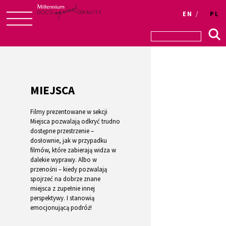
Login
EN
PL
Skip
to
content
MIEJSCA
Filmy prezentowane w sekcji
Miejsca pozwalają odkryć trudno
dostępne przestrzenie –
dosłownie, jak w przypadku
filmów, które zabierają widza w
dalekie wyprawy. Albo w
przenośni – kiedy pozwalają
spojrzeć na dobrze znane
miejsca z zupełnie innej
perspektywy. I stanowią
emocjonującą podróż!