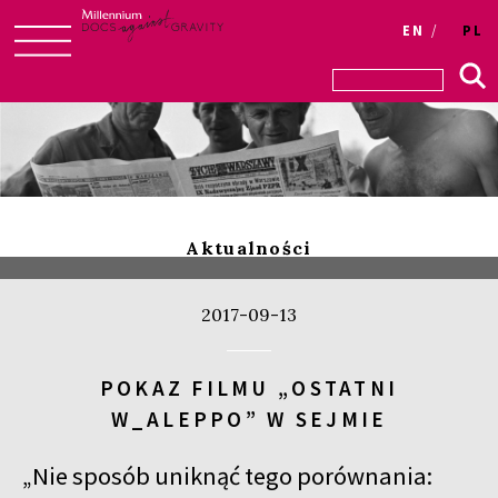
Login
EN
PL
Skip
to
content
Aktualności
2017-09-13
POKAZ FILMU „OSTATNI
W_ALEPPO” W SEJMIE
„Nie sposób uniknąć tego porównania: