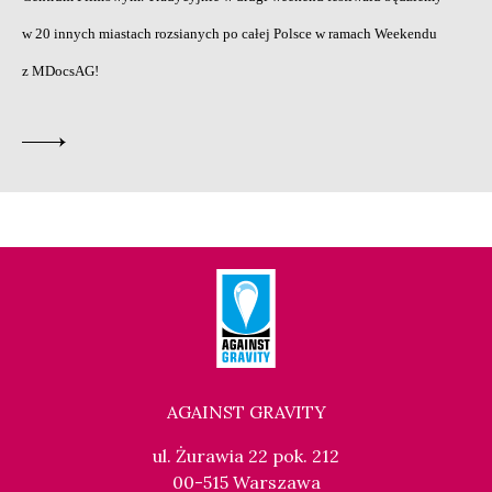
w 20 innych miastach rozsianych po całej Polsce w ramach Weekendu
z MDocsAG!
AGAINST GRAVITY
ul. Żurawia 22 pok. 212
00-515 Warszawa