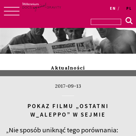
Login
EN
PL
Skip
to
content
Aktualności
2017-09-13
POKAZ FILMU „OSTATNI
W_ALEPPO” W SEJMIE
„Nie sposób uniknąć tego porównania: