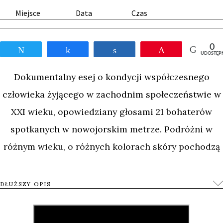
Miejsce
Data
Czas
0
Tweetnij
Udostępnij
Udostępnij
Przypnij
UDOSTĘP
Dokumentalny esej o kondycji współczesnego
człowieka żyjącego w zachodnim społeczeństwie w
XXI wieku, opowiedziany głosami 21 bohaterów
spotkanych w nowojorskim metrze. Podróżni w
różnym wieku, o różnych kolorach skóry pochodzą
z różnych zakątków świata i z różnych powodów
znaleźli się w Nowym Jorku. Kamera, z podziemia,
DŁUŻSZY OPIS
wychodzi za nimi na powierzchnię, aby obserwować
chwile z ich życia – od śmiesznych i absurdalnych