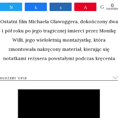
0
Tweetnij
Udostępnij
Udostępnij
Przypnij
UDOSTĘP
Ostatni film Michaela Glawoggera, dokończony dwa
i pół roku po jego tragicznej śmierci przez Monikę
Willi, jego wieloletnią montażystkę, która
zmontowała nakręcony materiał, kierując się
notatkami reżysera powstałymi podczas kręcenia
zdjęć.
DŁUŻSZY OPIS
Glawogger („Śmierć człowieka pracy”, „Chwała
dziwkom”, „Megamiasta”) w 2013 roku postanowił
uciec od rutyny i udać się w roczną podróż bez
żadnego z góry założonego planu. Ruszył na