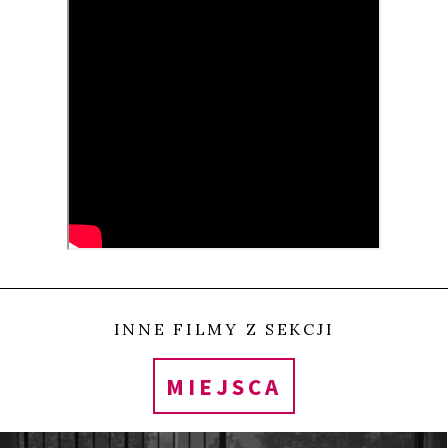
południe, do krajów które pojawiają się w naszej
świadomości tylko jako paski sensacyjnych newsów
o kolejnych klęskach żywiołowych, wojnach, falach
głodu lub politycznego chaosu. Choć projekt był
obarczony dużym ryzykiem – ile to już artystów
wyprawiało się w podróż bez celu, by zagubić się w
grafomanii i banale – to w tym przypadku rezultat
jest olśniewający. Film wytrzymuje porównanie z
arcydziełami autorskiego kina z lat 60. ubiegłego
wieku. Przez ekran płyną, wdzierając się w naszą
INNE FILMY Z SEKCJI
podświadomość, hipnotyczne obrazy będące śladem
MIEJSCA
zapisu podróży przez Włochy, Bałkany, kraje
Maghrebu i Saharę, aż po wschodnie wybrzeże