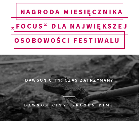
NAGRODA MIESIĘCZNIKA
„FOCUS“ DLA NAJWIĘKSZEJ
OSOBOWOŚCI FESTIWALU
DAWSON CITY: CZAS ZATRZYMANY
DAWSON CITY: FROZEN TIME