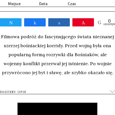
Miejsce
Data
Czas
0
Tweetnij
Udostępnij
Udostępnij
Przypnij
UDOSTĘP
Filmowa podróż do fascynującego świata nieznanej
szerzej bośniackiej korridy. Przed wojną była ona
popularną formą rozrywki dla Bośniaków, ale
wojenny konflikt przerwał jej istnienie. Po wojnie
przywrócono jej byt i sławę, ale szybko okazało się,
że są jest tylko widowiskową areną walk byków, lecz
również doskonałą przestrzenią, w której rozgrywa
DŁUŻSZY OPIS
się skomplikowany proces wzajemnego wybaczania
sobie trudnej historycznie i etnicznie przeszłości.