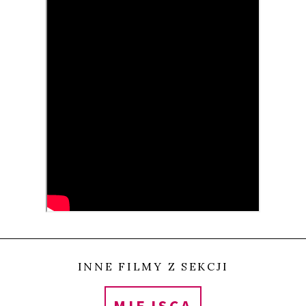
W bośniackiej korridzie byki konkurują między sobą
na arenie, ale w przeciwieństwie do hiszpańskiej
korridy nie ma tu rozlewu krwi. Priorytetem jest
pojęcie drużyny, w której realizuje się idea
społecznej wspólnoty. Film portretuje kilku
zafascynowanych korridą bohaterów. Poznajemy
żyjącą w biedzie Kiniję, Marko, który mieszka na
wygnaniu w Austrii, jego ojca Stipę oraz Renatę –
jedną z niewielu kobiet fukcjonujących w świecie
bośniackiej korridy. Poznajemy nie tylko ludzi, ale
także rolę i znaczenie, jakie w ich życiu odgrywa
INNE FILMY Z SEKCJI
korrida.
MIEJSCA