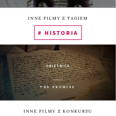
i ładu niż jakiekolwiek działania Unii Europejskiej.
0
INNE FILMY Z TAGIEM
Tweetnij
Udostępnij
Udostępnij
Przypnij
UDOSTĘP
# HISTORIA
OBIETNICA
THE PROMISE
INNE FILMY Z KONKURSU