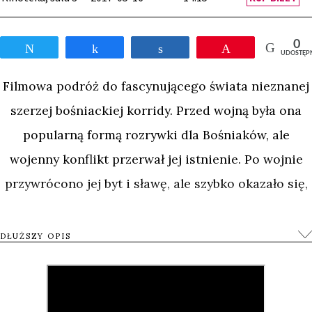
0
Tweetnij
Udostępnij
Udostępnij
Przypnij
UDOSTĘP
Filmowa podróż do fascynującego świata nieznanej
szerzej bośniackiej korridy. Przed wojną była ona
popularną formą rozrywki dla Bośniaków, ale
wojenny konflikt przerwał jej istnienie. Po wojnie
przywrócono jej byt i sławę, ale szybko okazało się,
że są jest tylko widowiskową areną walk byków, lecz
również doskonałą przestrzenią, w której rozgrywa
DŁUŻSZY OPIS
się skomplikowany proces wzajemnego wybaczania
sobie trudnej historycznie i etnicznie przeszłości.