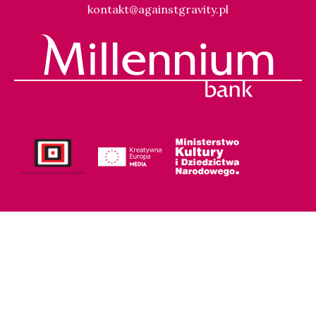
kontakt@againstgravity.pl