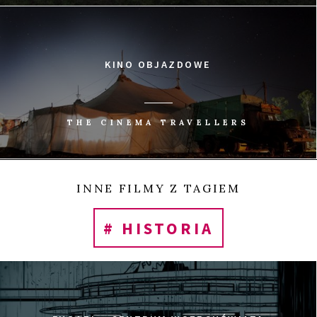
0
Tweetnij
Udostępnij
Udostępnij
Przypnij
UDOSTĘP
KINO OBJAZDOWE
THE CINEMA TRAVELLERS
INNE FILMY Z TAGIEM
# HISTORIA