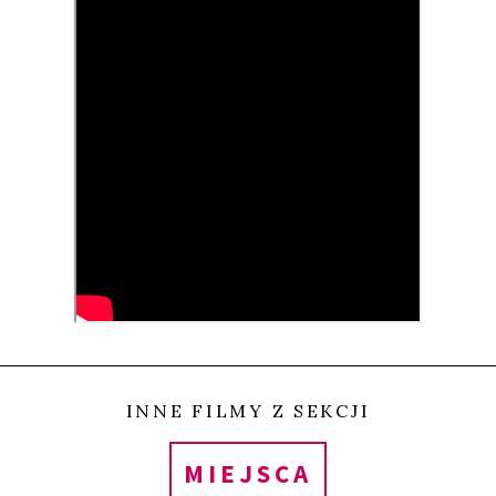
W bośniackiej korridzie byki konkurują między sobą
na arenie, ale w przeciwieństwie do hiszpańskiej
korridy nie ma tu rozlewu krwi. Priorytetem jest
pojęcie drużyny, w której realizuje się idea
społecznej wspólnoty. Film portretuje kilku
zafascynowanych korridą bohaterów. Poznajemy
żyjącą w biedzie Kiniję, Marko, który mieszka na
wygnaniu w Austrii, jego ojca Stipę oraz Renatę –
jedną z niewielu kobiet fukcjonujących w świecie
bośniackiej korridy. Poznajemy nie tylko ludzi, ale
także rolę i znaczenie, jakie w ich życiu odgrywa
INNE FILMY Z SEKCJI
korrida.
MIEJSCA