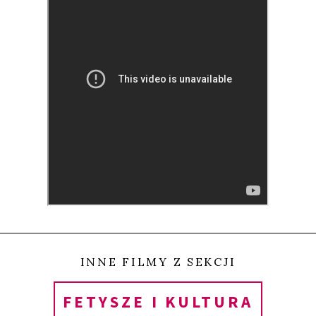
Tak rozpoczyna się 25-letnia przygoda, podczas
której ten ekscentryczny naukowiec z Majorki
pozna ekspertów z całego świata, a także odkryje
specjalny kod – jego zdaniem – stosowany przez
Salvadora Dalego, co rzuci nowe światło na
twórczość hiszpańskiego mistrza. W
przeciwieństwie do bajek, odnalezienie skarbu to
dopiero początek historii, a w rzeczywistości trzeba
jeszcze jego wartość udowodnić. Nasz bohater
przypomina swoją pewnością i naiwnością Don
Kichota, który współcześnie walczy z „wiatrakami”
INNE FILMY Z SEKCJI
świata sztuki. Niezależnie od wyniku tego
FETYSZE I KULTURA
pojedynku, l’Amo i jego dzieje łączą w sobie