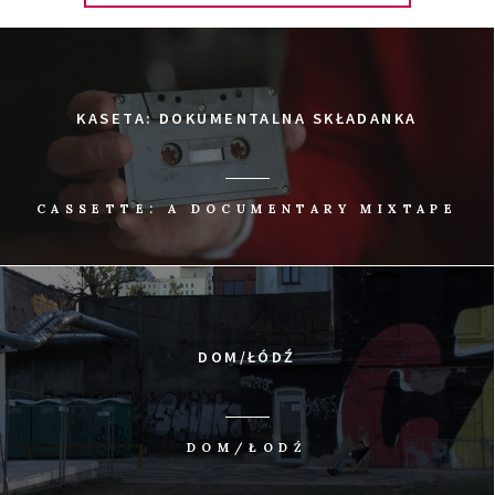
narodowe cechy Hiszpanów: fantazję, aktywność,
śmiałość.
KASETA: DOKUMENTALNA SKŁADANKA
0
Tweetnij
Udostępnij
Udostępnij
Przypnij
UDOSTĘP
CASSETTE: A DOCUMENTARY MIXTAPE
DOM/ŁÓDŹ
DOM/ŁODŹ