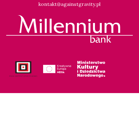
kontakt@againstgravity.pl