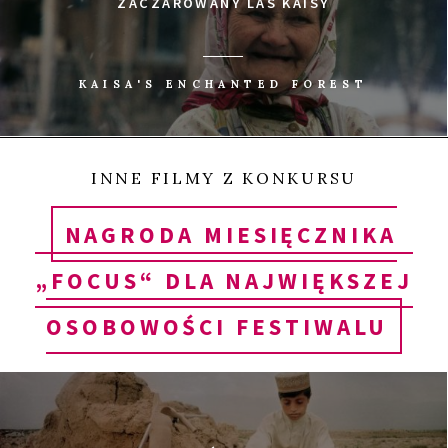
ZACZAROWANY LAS KAISY
KAISA'S ENCHANTED FOREST
INNE FILMY Z KONKURSU
NAGRODA MIESIĘCZNIKA
„FOCUS“ DLA NAJWIĘKSZEJ
OSOBOWOŚCI FESTIWALU