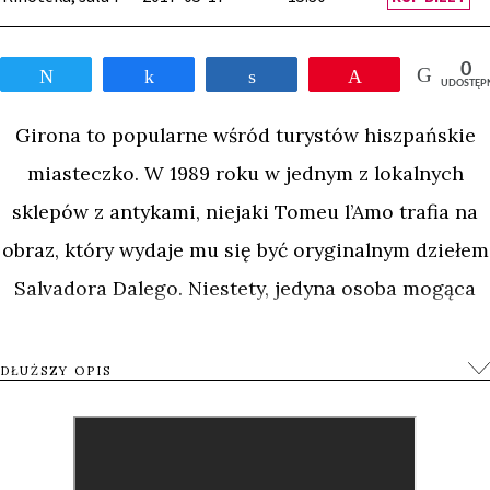
0
Tweetnij
Udostępnij
Udostępnij
Przypnij
UDOSTĘP
Girona to popularne wśród turystów hiszpańskie
miasteczko. W 1989 roku w jednym z lokalnych
sklepów z antykami, niejaki Tomeu l’Amo trafia na
obraz, który wydaje mu się być oryginalnym dziełem
Salvadora Dalego. Niestety, jedyna osoba mogąca
potwierdzić autorstwo, czyli sam autor dzieła,
umiera w tym samym roku. L’Amo nie zniechęca się
DŁUŻSZY OPIS
jednak i postanawia za wszelką cenę udowodnić
wagę swojego znaleziska.