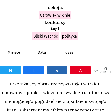
sekcja:
Człowiek w kinie
konkursy:
tagi:
Bliski Wschód
polityka
Miejsce
Data
Czas
0
Tweetnij
Udostępnij
Udostępnij
Przypnij
UDOSTĘP
Przerażający obraz rzeczywistości w Iraku ,
filmowany z punktu widzenia zwykłego sanitariusza
niemogącego pogodzić się z upadkiem swojego
kraju. Obserwujemy efekty naznaczonej coraz