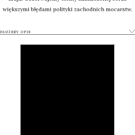
większymi błędami polityki zachodnich mocarstw,
starających się walczyć o wpływy w bogatym w
surowce Iraku, pozostawiając po swoich
DŁUŻSZY OPIS
„pokojowych” interwencjach kompletny chaos i
spustoszenie oraz przestrzeń do rozwoju
terrorystycznych organizacji.
18 grudnia 2011 roku ostatnie oddziały
amerykańskie opuściły Irak. Amerykanie oraz
państwa koalicyjne (w tym Polacy) zdestabilizowali
państwo i zostawili za sobą chaos oraz
przeciągający się konflikt zbrojny między
zwalczającymi się irackimi siłami politycznymi.